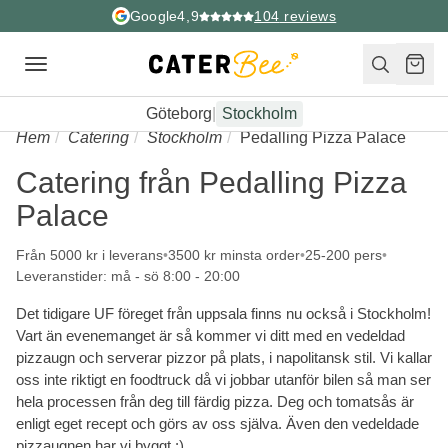
Google
4,9
104
reviews
Toggle
navigation
Göteborg
|
Stockholm
Hem
Catering
Stockholm
Pedalling Pizza Palace
Catering från Pedalling Pizza
Palace
Från 5000 kr i leverans
3500 kr minsta order
25-200 pers
Leveranstider: må - sö 8:00 - 20:00
Det tidigare UF föreget från uppsala finns nu också i Stockholm!
Vart än evenemanget är så kommer vi ditt med en vedeldad
pizzaugn och serverar pizzor på plats, i napolitansk stil. Vi kallar
oss inte riktigt en foodtruck då vi jobbar utanför bilen så man ser
hela processen från deg till färdig pizza. Deg och tomatsås är
enligt eget recept och görs av oss själva. Även den vedeldade
pizzaugnen har vi byggt :)