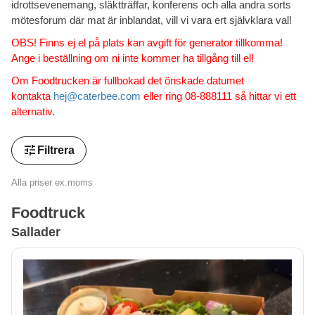
idrottsevenemang, släktträffar, konferens och alla andra sorts
mötesforum där mat är inblandat, vill vi vara ert självklara val!
OBS! Finns ej el på plats kan avgift för generator tillkomma!
Ange i beställning om ni inte kommer ha tillgång till el!
Om Foodtrucken är fullbokad det önskade datumet
kontakta
hej@caterbee.com
eller ring 08-888111 så hittar vi ett
alternativ.
tune
Filtrera
Alla priser ex.moms
Foodtruck
Sallader