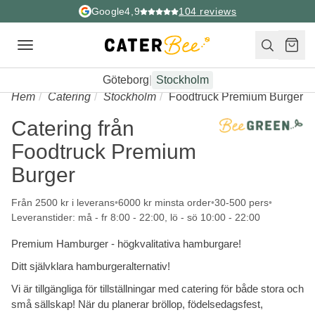
Google
4,9
104
reviews
Toggle
navigation
Göteborg
|
Stockholm
Hem
Catering
Stockholm
Foodtruck Premium Burger
Catering från
Foodtruck Premium
Burger
Från 2500 kr i leverans
6000 kr minsta order
30-500 pers
Leveranstider: må - fr 8:00 - 22:00, lö - sö 10:00 - 22:00
Premium Hamburger - högkvalitativa hamburgare!
Ditt självklara hamburgeralternativ!
Vi är tillgängliga för tillställningar med catering för både stora och
små sällskap! När du planerar bröllop, födelsedagsfest,