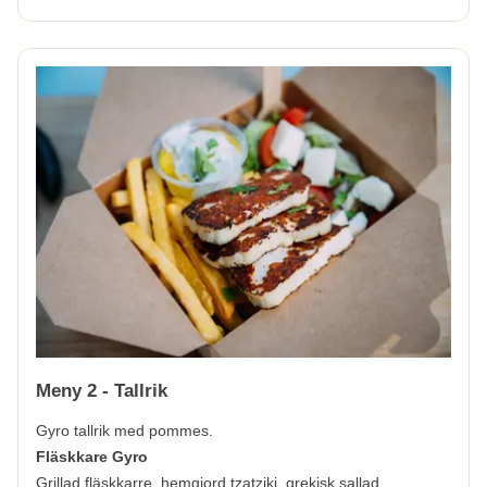
Meny 2 - Tallrik
Gyro tallrik med pommes.
Fläskkare Gyro
Grillad fläskkarre, hemgjord tzatziki, grekisk sallad