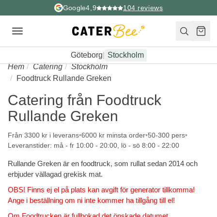
Google
4,9
104
reviews
Toggle
navigation
Göteborg
|
Stockholm
Hem
Catering
Stockholm
Foodtruck Rullande Greken
Catering från Foodtruck
Rullande Greken
Från 3300 kr i leverans
6000 kr minsta order
50-300 pers
Leveranstider: må - fr 10:00 - 20:00, lö - sö 8:00 - 22:00
Rullande Greken är en foodtruck, som rullat sedan 2014 och
erbjuder vällagad grekisk mat.
OBS! Finns ej el på plats kan avgift för generator tillkomma!
Ange i beställning om ni inte kommer ha tillgång till el!
Om Foodtrucken är fullbokad det önskade datumet