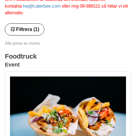
kontakta
hej@caterbee.com
eller ring 08-888111 så hittar vi ett
alternativ.
tune
Filtrera
(1)
Alla priser ex.moms
Foodtruck
Event