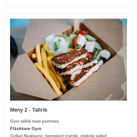
Meny 2 - Tallrik
Gyro tallrik med pommes.
Fläskkare Gyro
Grillad fläskkarre, hemgjord tzatziki, grekisk sallad