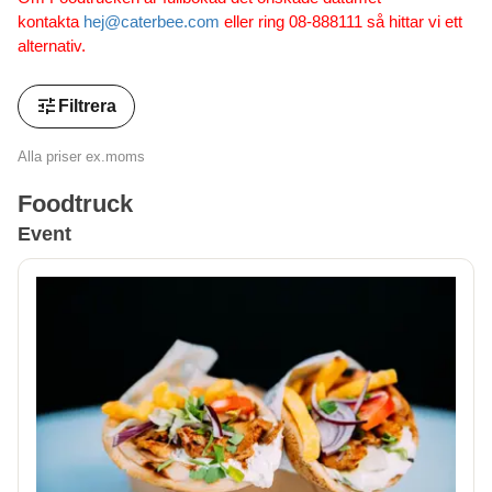
kontakta
hej@caterbee.com
eller ring 08-888111 så hittar vi ett
alternativ.
tune
Filtrera
Alla priser ex.moms
Foodtruck
Event