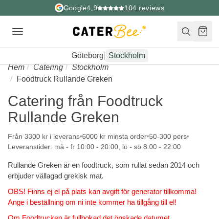
Google
4,9
104
reviews
Toggle
navigation
Göteborg
|
Stockholm
Hem
Catering
Stockholm
Foodtruck Rullande Greken
Catering från Foodtruck
Rullande Greken
Från 3300 kr i leverans
6000 kr minsta order
50-300 pers
Leveranstider: må - fr 10:00 - 20:00, lö - sö 8:00 - 22:00
Rullande Greken är en foodtruck, som rullat sedan 2014 och
erbjuder vällagad grekisk mat.
OBS! Finns ej el på plats kan avgift för generator tillkomma!
Ange i beställning om ni inte kommer ha tillgång till el!
Om Foodtrucken är fullbokad det önskade datumet