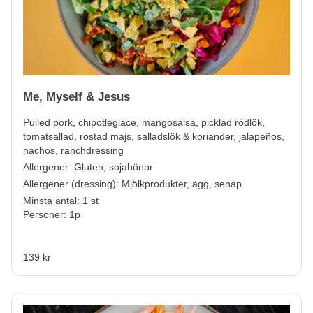
Me, Myself & Jesus
Pulled pork, chipotleglace, mangosalsa, picklad rödlök,
tomatsallad, rostad majs, salladslök & koriander, jalapeños,
nachos, ranchdressing
Allergener:
Gluten, sojabönor
Allergener (dressing):
Mjölkprodukter, ägg, senap
Minsta antal: 1 st
Personer: 1p
139 kr