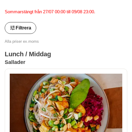
Sommarstängt från 27/07 00:00 till 09/08 23:00.
tune
Filtrera
Alla priser ex.moms
Lunch / Middag
Sallader