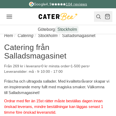
Google
4,9
104
reviews
Toggle
navigation
Göteborg
|
Stockholm
Hem
Catering
Stockholm
Salladsmagasinet
Catering från
Salladsmagasinet
Från 269 kr i leverans
0 kr minsta order
1-500 pers
Leveranstider: må - fr 10:00 - 17:00
Fräscha och ultragoda sallader. Med kvalitetsråvaror skapar vi
en inspirerande meny fullt med magiska smaker. Välkomna
till Salladsmagasinet!
Ordrar med fler än 15st rätter måste beställas dagen innan
önskad leverans, mindre beställningar kan läggas senast 1
timme före önskad leveranstid.