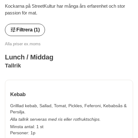
Kockarna på StreetKultur har många års erfarenhet och stor
passion för mat.
tune
Filtrera
(1)
Alla priser ex.moms
Lunch / Middag
Tallrik
Kebab
Grilllad kebab, Sallad, Tomat, Pickles, Feferoni, Kebabsås &
Persilja.
Alla tallrik serveras med ris eller rotfruktschips.
Minsta antal: 1 st
Personer: 1p