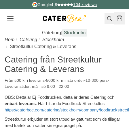
Google
4,9
104
reviews
Toggle
navigation
Göteborg
|
Stockholm
Hem
Catering
Stockholm
Streetkultur Catering & Leverans
Catering från Streetkultur
Catering & Leverans
Från 500 kr i leverans
5000 kr minsta order
10-300 pers
Leveranstider: må - sö 9:00 - 22:00
OBS: Detta är
Ej
Foodtrucken, detta är deras Catering och
enbart leverans
. Här hittar du Foodtruck Streetkultur:
https://caterbee.com/catering/stockholm/company/foodtruckstreetk
Streetkultur erbjuder ett stort utbud av gatumat som de tillagar
med kärlek och sätter sin egna prägel på.