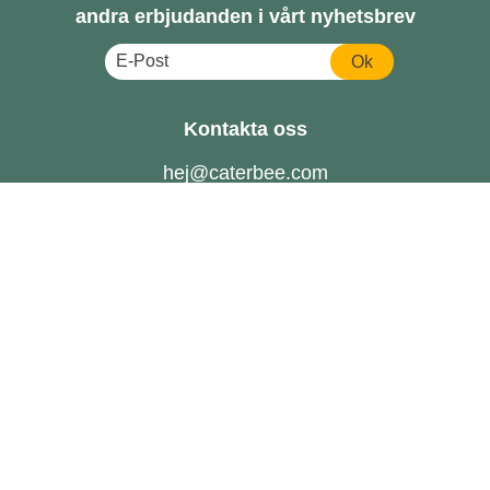
andra erbjudanden i vårt nyhetsbrev
Ok
Kontakta oss
hej@caterbee.com
Tel: 08- 888 111
Följ oss
Catering till företag
FAQ