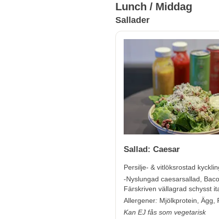
Lunch / Middag
Sallader
Sallad: Caesar
Persilje- & vitlöksrostad kyckli
-Nyslungad caesarsallad, Bac
Färskriven vällagrad schysst ita
Allergener
:
Mjölkprotein, Ägg,
Kan EJ fås som vegetarisk