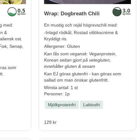
Wrap: Dogbreath Chili
ng med:
En mustig och rejäl högrevschili med:
on &
-Inlagd rödkål, Rostad vitlökscréme &
aliensk ost.
Kryddigt ris.
Fisk, Senap,
Allergener:
Gluten
Kan fås som vegansk: Veganprotein,
Korean seitan gjort på vetegluten,
innehåller gluten & sesam
öras som
t.
Kan EJ göras glutenfri - kan göras som
sallad om man önskar glutenfritt.
Minsta antal: 1 st
Personer: 1p
Mjölkproteinfri
Laktosfri
129 kr