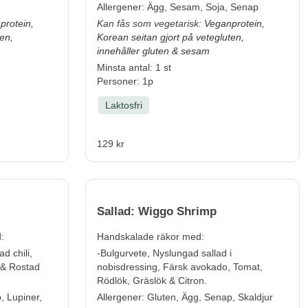
Allergener:
Ägg, Sesam, Soja, Senap
protein,
Kan fås som vegetarisk:
Veganprotein,
ten,
Korean seitan gjort på vetegluten,
innehåller gluten & sesam
Minsta antal: 1 st
Personer: 1p
Laktosfri
129 kr
Sallad: Wiggo Shrimp
:
Handskalade räkor med:
d chili,
-Bulgurvete, Nyslungad sallad i
g & Rostad
nobisdressing, Färsk avokado, Tomat,
Rödlök, Gräslök & Citron.
, Lupiner,
Allergener:
Gluten, Ägg, Senap, Skaldjur