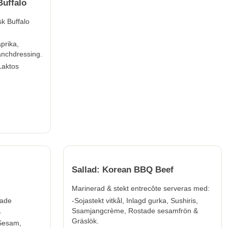
Buffalo
sk Buffalo
prika,
anchdressing.
Laktos
Sallad: Korean BBQ Beef
Marinerad & stekt entrecôte serveras med:
tade
-Sojastekt vitkål, Inlagd gurka, Sushiris,
.
Ssamjangcrème, Rostade sesamfrön &
Gräslök.
 Sesam,