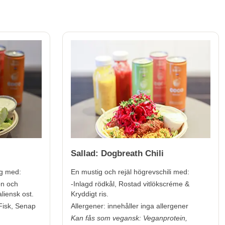
Sallad: Dogbreath Chili
ng med:
En mustig och rejäl högrevschili med:
on och
-Inlagd rödkål, Rostad vitlökscréme &
liensk ost.
Kryddigt ris.
 Fisk, Senap
Allergener:
innehåller inga allergener
Kan fås som vegansk: Veganprotein,