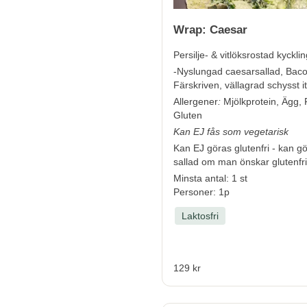
Wrap: Caesar
Persilje- & vitlöksrostad kyckli
-Nyslungad caesarsallad, Bac
Färskriven, vällagrad schysst it
Allergener
:
Mjölkprotein, Ägg, 
Gluten
Kan EJ fås som vegetarisk
Kan EJ göras glutenfri - kan g
sallad om man önskar glutenfrit
Minsta antal: 1 st
Personer: 1p
Laktosfri
129 kr