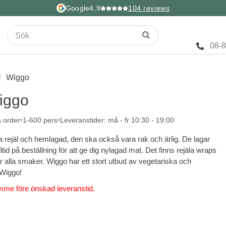
Google
4,9
104
reviews
08-
Wiggo
Wiggo
a order
1-600 pers
Leveranstider: må - fr 10:30 - 19:00
 rejäl och hemlagad, den ska också vara rak och ärlig. De lagar
tid på beställning för att ge dig nylagad mat. Det finns rejäla wraps
r alla smaker. Wiggo har ett stort utbud av vegetariska och
 Wiggo!
mme före önskad leveranstid.