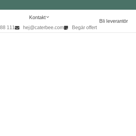
Kontakt
Bli leverantör
888 111
hej@caterbee.com
Begär offert