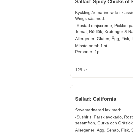
Sallad: Spicy Chicks of 
Kycklinglår marinerade i klassi
Wings sås med:
-Rostad majscreme, Picklad pa
Tomat, Rödlök, Krutonger & R
Allergener:
Gluten, Ägg, Fisk, 
Minsta antal: 1 st
Personer: 1p
129 kr
Sallad: California
Soyamarinerad lax med:
-Sushiris, Färsk avokado, Ros
sesamfrön, Gurka och Gräslök
Allergener:
Ägg, Senap, Fisk,