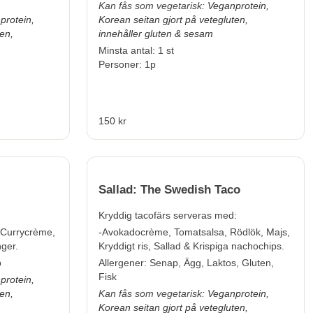
Kan fås som vegetarisk:
Veganprotein,
protein,
Korean seitan gjort på vetegluten,
ten,
innehåller gluten & sesam
Minsta antal: 1 st
Personer: 1p
150 kr
Sallad: The Swedish Taco
Kryddig tacofärs serveras med:
, Currycrème,
-Avokadocrème, Tomatsalsa, Rödlök, Majs,
ger.
Kryddigt ris, Sallad & Krispiga nachochips.
p
Allergener:
Senap, Ägg, Laktos, Gluten,
Fisk
protein,
ten,
Kan fås som vegetarisk:
Veganprotein,
Korean seitan gjort på vetegluten,