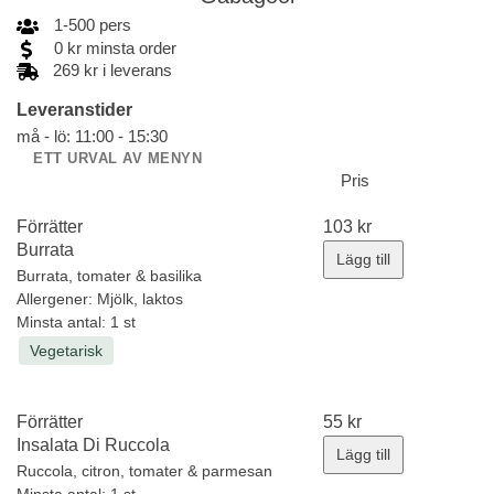
1
-
500
pers
0
kr
minsta order
269 kr i leverans
Leveranstider
må - lö: 11:00 - 15:30
ETT URVAL AV MENYN
Pris
Förrätter
103
kr
Burrata
Lägg till
Burrata, tomater & basilika
Allergener:
Mjölk, laktos
Minsta antal: 1 st
Vegetarisk
Förrätter
55
kr
Insalata Di Ruccola
Lägg till
Ruccola, citron, tomater & parmesan
Minsta antal: 1 st