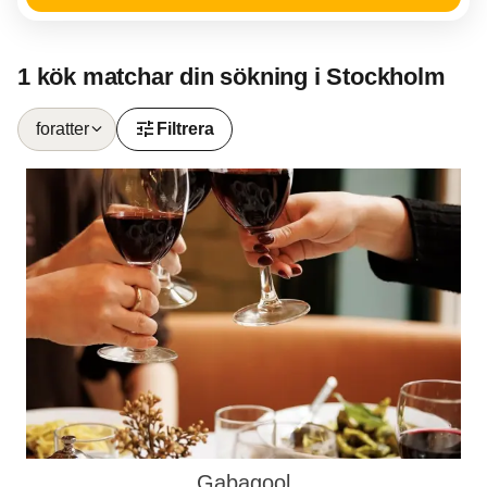
1 kök matchar din sökning i Stockholm
tune
foratter
Filtrera
Gabagool