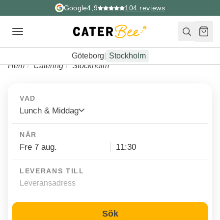
Google
4,9
104
reviews
Toggle
navigation
Göteborg
|
Stockholm
Hem
Catering
Stockholm
VAD
Lunch & Middag
NÄR
LEVERANS TILL
Sök