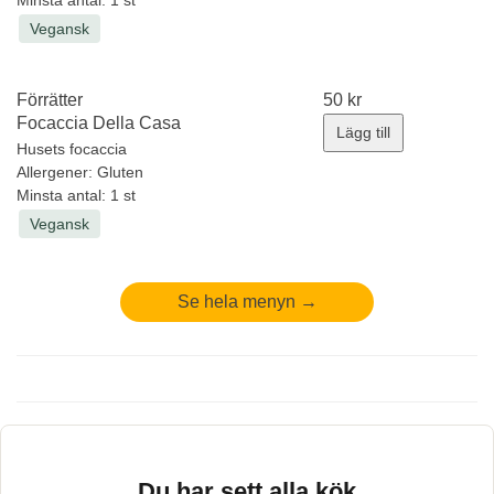
Vegansk
Förrätter
50
kr
Focaccia Della Casa
Lägg till
Husets focaccia
Allergener:
Gluten
Minsta antal: 1 st
Vegansk
Se hela menyn →
Du har sett alla kök