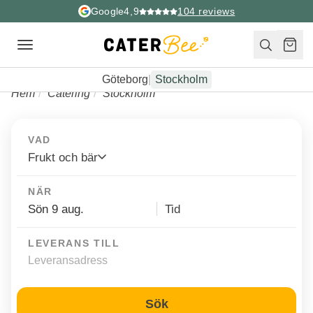
Google
4,9
104
reviews
Toggle
navigation
Göteborg
|
Stockholm
Hem
Catering
Stockholm
VAD
Frukt och bär
NÄR
LEVERANS TILL
Sök