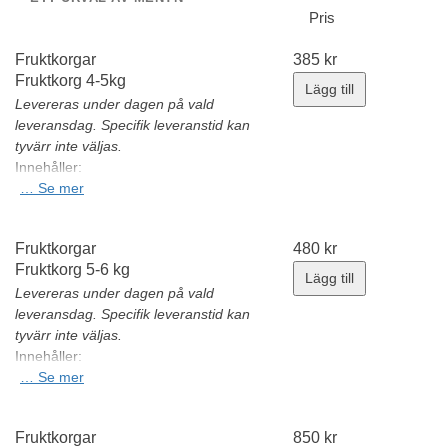
Pris
Fruktkorgar
385
kr
Fruktkorg 4-5kg
Lägg till
Levereras under dagen på vald
leveransdag. Specifik leveranstid kan
tyvärr inte väljas.
Innehåller:
Ekologiska bananer
…
Se mer
Äpplen Royal Gala
Satsumas/clementiner
Fruktkorgar
480
kr
Apelsiner
Fruktkorg 5-6 kg
Vindruvor kärnfria
Lägg till
Plommon
Levereras under dagen på vald
Säsongsfrukter
leveransdag. Specifik leveranstid kan
Minsta antal: 1 st
tyvärr inte väljas.
Innehåller:
Ekologiska bananer
…
Se mer
Äpplen Royal Gala
Satsumas/clementiner
Fruktkorgar
850
kr
Apelsiner