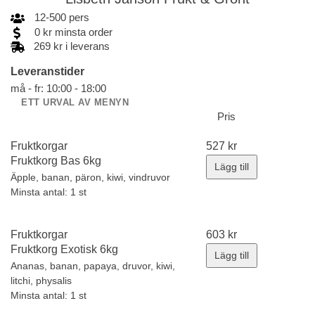
12
-
500
pers
0
kr
minsta order
269 kr i leverans
Leveranstider
må - fr: 10:00 - 18:00
ETT URVAL AV MENYN
Pris
Fruktkorgar
527
kr
Fruktkorg Bas 6kg
Lägg till
Äpple, banan, päron, kiwi, vindruvor
Minsta antal: 1 st
Fruktkorgar
603
kr
Fruktkorg Exotisk 6kg
Lägg till
Ananas, banan, papaya, druvor, kiwi,
litchi, physalis
Minsta antal: 1 st