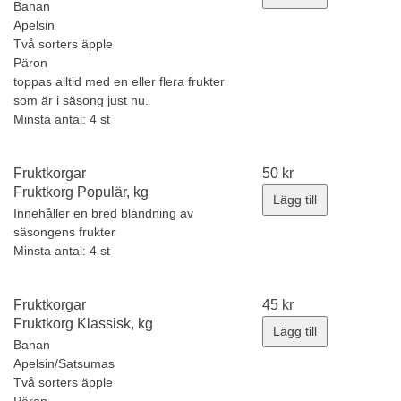
Banan
Apelsin
Två sorters äpple
Päron
toppas alltid med en eller flera frukter
som är i säsong just nu.
Minsta antal: 4 st
Fruktkorgar
50
kr
Fruktkorg Populär, kg
Lägg till
Innehåller en bred blandning av
säsongens frukter
Minsta antal: 4 st
Fruktkorgar
45
kr
Fruktkorg Klassisk, kg
Lägg till
Banan
Apelsin/Satsumas
Två sorters äpple