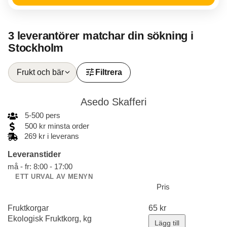
3 leverantörer matchar din sökning i
Stockholm
tune
Frukt och bär
Filtrera
Asedo Skafferi
5
-
500
pers
500
kr
minsta order
269 kr i leverans
Leveranstider
må - fr: 8:00 - 17:00
ETT URVAL AV MENYN
Pris
Fruktkorgar
65
kr
Ekologisk Fruktkorg, kg
Lägg till