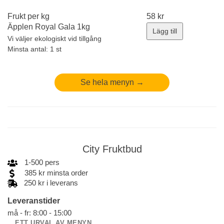
Frukt per kg
58
kr
Äpplen Royal Gala 1kg
Lägg till
Vi väljer ekologiskt vid tillgång
Minsta antal: 1 st
Se hela menyn →
City Fruktbud
1
-
500
pers
385
kr
minsta order
250 kr i leverans
Leveranstider
må - fr: 8:00 - 15:00
ETT URVAL AV MENYN