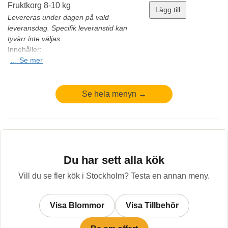
Fruktkorg 8-10 kg
Vindruvor kärnfria
Lägg till
Plommon
Levereras under dagen på vald
Säsongsfrukter
leveransdag. Specifik leveranstid kan
Minsta antal: 1 st
tyvärr inte väljas.
Innehåller:
Ekologiska bananer
…
Se mer
Äpplen Royal Gala
Satsumas/clementiner
Apelsiner
Se hela menyn →
Vindruvor kärnfria
Plommon
Säsongsfrukter
Minsta antal: 1 st
Du har sett alla kök
Vill du se fler kök i Stockholm? Testa en annan meny.
Visa Blommor
Visa Tillbehör