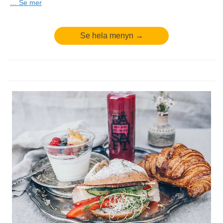
russinfralla.
…
Se mer
.
Allergener:
Gluten, Laktos.
Minsta antal: 1 st
Se hela menyn →