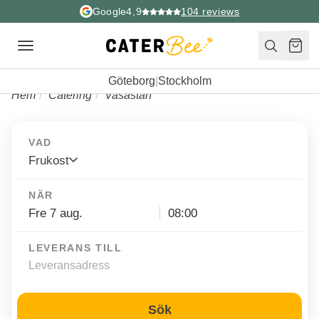
Google
4,9
104
reviews
Toggle
navigation
Göteborg
|
Stockholm
Hem
Catering
Vasastan
VAD
Frukost
NÄR
LEVERANS TILL
Sök