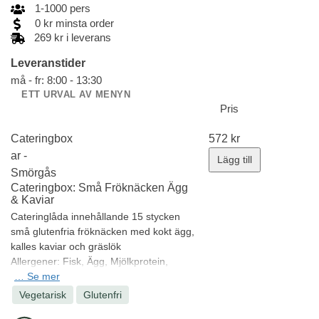
1
-
1000
pers
0
kr
minsta order
269 kr i leverans
Leveranstider
må - fr: 8:00 - 13:30
ETT URVAL AV MENYN
Pris
Cateringbox
572
kr
ar -
Lägg till
Smörgås
Cateringbox: Små Fröknäcken Ägg
& Kaviar
Cateringlåda innehållande 15 stycken
små glutenfria fröknäcken med kokt ägg,
kalles kaviar och gräslök
Allergener:
Fisk, Ägg, Mjölkprotein,
Sesam
…
Se mer
Minsta antal: 1 st
Vegetarisk
Glutenfri