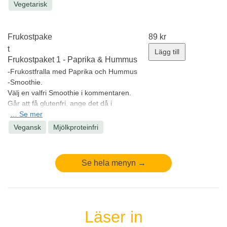
Allergener:
Gluten, Mjölkprotein/Laktos
Vegetarisk
Minsta antal: 1 st
Frukostpake
89
kr
t
Lägg till
Frukostpaket 1 - Paprika & Hummus
-Frukostfralla med Paprika och Hummus
-Smoothie.
Välj en valfri Smoothie i kommentaren.
Går att få glutenfri, ange det då i
önskemål.
…
Se mer
Allergener:
Gluten, Sesam
Vegansk
Mjölkproteinfri
Minsta antal: 1 st
Se hela menyn →
Läser in