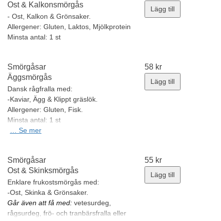
Ost & Kalkonsmörgås
Lägg till
- Ost, Kalkon & Grönsaker.
Allergener:
Gluten, Laktos, Mjölkprotein
Minsta antal: 1 st
Smörgåsar
58
kr
Äggsmörgås
Lägg till
Dansk rågfralla med:
-Kaviar, Ägg & Klippt gräslök.
Allergener:
Gluten, Fisk.
Minsta antal: 1 st
…
Se mer
Smörgåsar
55
kr
Ost & Skinksmörgås
Lägg till
Enklare frukostsmörgås med:
-Ost, Skinka & Grönsaker.
Går även att få med:
vetesurdeg,
rågsurdeg, frö- och tranbärsfralla eller