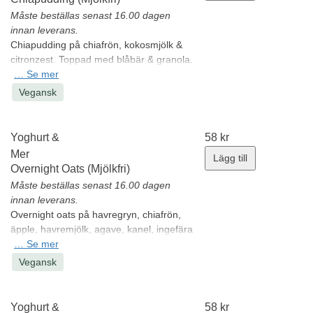
Måste beställas senast 16.00 dagen
innan leverans.
Chiapudding på chiafrön, kokosmjölk &
citronzest. Toppad med blåbär & granola.
Allergener:
…
Se mer
Gluten
Minsta antal: 1 st
Vegansk
Yoghurt &
58
kr
Mer
Lägg till
Overnight Oats (Mjölkfri)
Måste beställas senast 16.00 dagen
innan leverans.
Overnight oats på havregryn, chiafrön,
äpple, havremjölk, agave, kanel, ingefära
& kardemumma. Toppad med
…
Se mer
hallonkompott & granola.
Vegansk
Allergener:
Gluten
Minsta antal: 1 st
Yoghurt &
58
kr