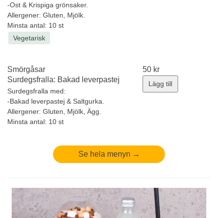
-Ost & Krispiga grönsaker.
Allergener:
Gluten, Mjölk.
Minsta antal: 10 st
Vegetarisk
Smörgåsar
50
kr
Surdegsfralla: Bakad leverpastej
Lägg till
Surdegsfralla med:
-Bakad leverpastej & Saltgurka.
Allergener:
Gluten, Mjölk, Ägg.
Minsta antal: 10 st
Se hela menyn →