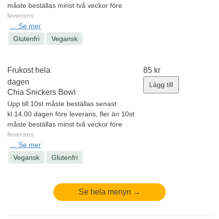
måste beställas minst två veckor före
leverans.
Oats, oat milk, cinnamon, cardamon,
…
Se mer
seeds - topped with a homemade apple
Glutenfri
Vegansk
compote, nut granola.
Allergener:
Nötter
Minsta antal: 1 st
Frukost hela
85
kr
dagen
Lägg till
Chia Snickers Bowl
Upp till 10st måste beställas senast
kl.14.00 dagen före leverans, fler än 10st
måste beställas minst två veckor före
leverans.
Chia seeds, coconut cream & almond
…
Se mer
milk - topped with banana, peanuts,
Vegansk
Glutenfri
chocolate, cacao nibs & maple syrup
Allergener:
Nötter
Minsta antal: 1 st
Se hela menyn →