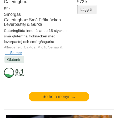
Cateringbox
572
kr
ar -
Lägg till
Smörgås
Cateringbox: Små Fröknäcken
Leverpastej & Gurka
Cateringlåda innehållande 15 stycken
små glutenfria fröknäcken med
leverpastej och smörgåsgurka
Allergener:
Laktos, Mjölk, Senap &
Sesam
…
Se mer
Minsta antal: 1 st
Glutenfri
Se hela menyn →