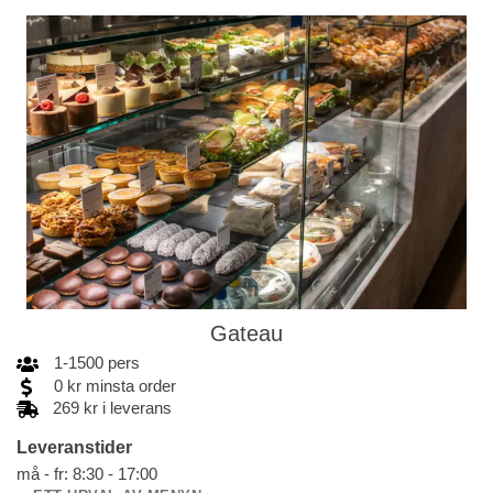
Gateau
1
-
1500
pers
0
kr
minsta order
269 kr i leverans
Leveranstider
må - fr: 8:30 - 17:00