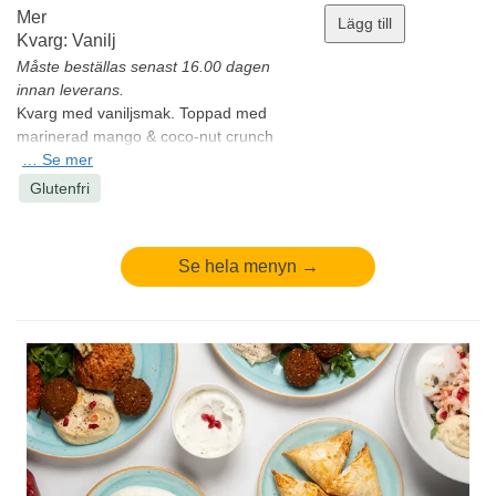
Mer
Lägg till
Kvarg: Vanilj
Måste beställas senast 16.00 dagen
innan leverans.
Kvarg med vaniljsmak. Toppad med
marinerad mango & coco-nut crunch
gjord på cashewnötter, russin, sultarussin
…
Se mer
& kokos.
Glutenfri
Allergener:
Mjölk, nötter
Minsta antal: 1 st
Se hela menyn →