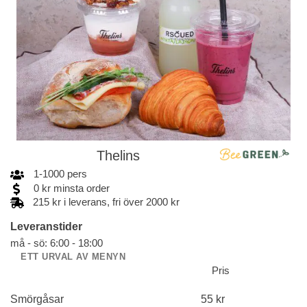
Thelins
1
-
1000
pers
0
kr
minsta order
215 kr i leverans, fri över 2000 kr
Leveranstider
må - sö: 6:00 - 18:00
ETT URVAL AV MENYN
Pris
Smörgåsar
55
kr