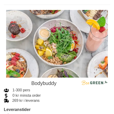
Bodybuddy
1
-
300
pers
0
kr
minsta order
269 kr i leverans
Leveranstider