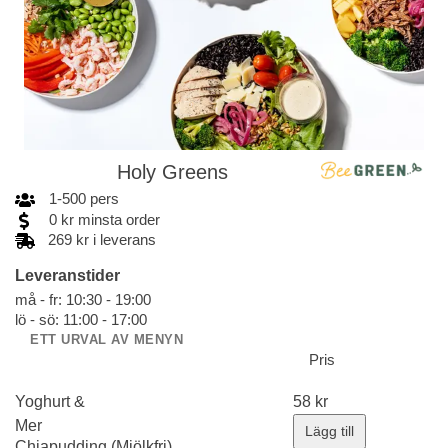
Holy Greens
1
-
500
pers
0
kr
minsta order
269 kr i leverans
Leveranstider
må - fr: 10:30 - 19:00
lö - sö: 11:00 - 17:00
ETT URVAL AV MENYN
Pris
Yoghurt &
58
kr
Mer
Lägg till
Chiapudding (Mjölkfri)