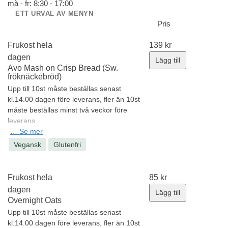
må - fr: 8:30 - 17:00
ETT URVAL AV MENYN
Pris
Frukost hela
139
kr
dagen
Lägg till
Avo Mash on Crisp Bread (Sw.
fröknäckebröd)
Upp till 10st måste beställas senast
kl.14.00 dagen före leverans, fler än 10st
måste beställas minst två veckor före
leverans.
Avocado mash with lemon, basil, chili
…
Se mer
flakes, sea salt & sesame seeds
Vegansk
Glutenfri
Served on crisp bread, made
with nutritious gluten free grains and
seeds
Frukost hela
85
kr
Allergener:
Sesamfrön
dagen
Lägg till
Minsta antal: 1 st
Overnight Oats
Upp till 10st måste beställas senast
kl.14.00 dagen före leverans, fler än 10st