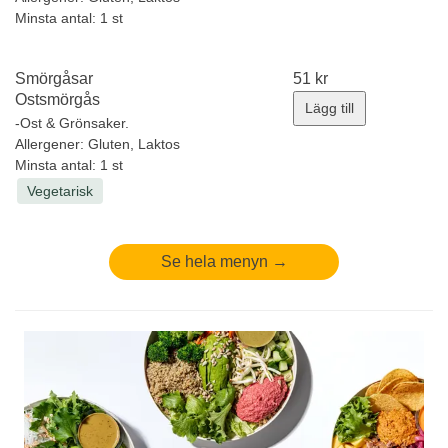
Minsta antal: 1 st
Smörgåsar
51
kr
Ostsmörgås
Lägg till
-Ost & Grönsaker.
Allergener:
Gluten, Laktos
Minsta antal: 1 st
Vegetarisk
Se hela menyn →