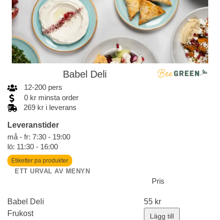
Babel Deli
12
-
200
pers
0
kr
minsta order
269 kr i leverans
Leveranstider
må - fr: 7:30 - 19:00
lö: 11:30 - 16:00
Etiketter pa produkter
ETT URVAL AV MENYN
Pris
Babel Deli
55
kr
Frukost
Lägg till