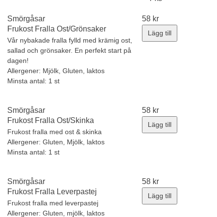
Smörgåsar
58
kr
Frukost Fralla Ost/Grönsaker
Lägg till
Vår nybakade fralla fylld med krämig ost,
sallad och grönsaker. En perfekt start på
dagen!
Allergener:
Mjölk, Gluten, laktos
Minsta antal: 1 st
Smörgåsar
58
kr
Frukost Fralla Ost/Skinka
Lägg till
Frukost fralla med ost & skinka
Allergener:
Gluten, Mjölk, laktos
Minsta antal: 1 st
Smörgåsar
58
kr
Frukost Fralla Leverpastej
Lägg till
Frukost fralla med leverpastej
Allergener:
Gluten, mjölk, laktos