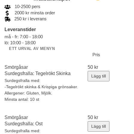
10
-
2500
pers
2000
kr
minsta order
250 kr i leverans
Leveranstider
må - fr: 7:00 - 18:00
lö: 10:00 - 18:00
ETT URVAL AV MENYN
Pris
Smörgåsar
50
kr
Surdegsfralla: Tegelrökt Skinka
Lägg till
Surdegsfralla med:
-Tegelrökt skinka & Krispiga grönsaker.
Allergener:
Gluten, Mjölk.
Minsta antal: 10 st
Smörgåsar
50
kr
Surdegsfralla: Ost
Lägg till
Surdegsfralla med: