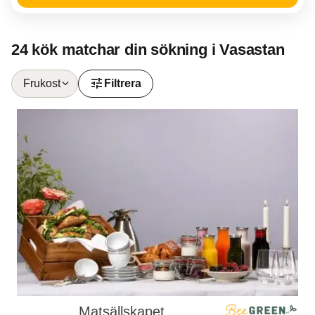
24 kök matchar din sökning i Vasastan
tune
Frukost
Filtrera
Matsällskapet