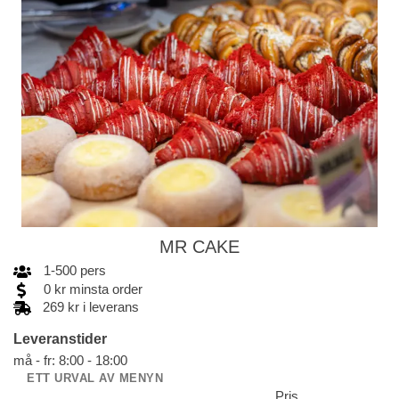
MR CAKE
1
-
500
pers
0
kr
minsta order
269 kr i leverans
Leveranstider
må - fr: 8:00 - 18:00
ETT URVAL AV MENYN
Pris