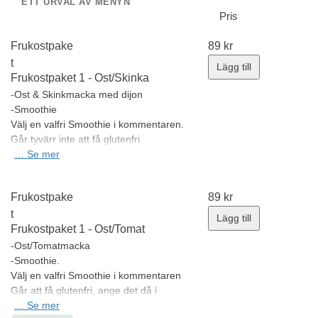
ETT URVAL AV MENYN
Pris
Frukostpake
89
kr
t
Lägg till
Frukostpaket 1 - Ost/Skinka
-Ost & Skinkmacka med dijon
-Smoothie
Välj en valfri Smoothie i kommentaren.
Går tyvärr inte att få glutenfri.
Allergener:
…
Se mer
Gluten, Mjökprotein/Laktos,
Senap
Minsta antal: 1 st
Frukostpake
89
kr
t
Lägg till
Frukostpaket 1 - Ost/Tomat
-Ost/Tomatmacka
-Smoothie.
Välj en valfri Smoothie i kommentaren
Går att få glutenfri, ange det då i
önskemål.
…
Se mer