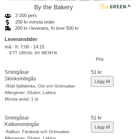
By the Bakery
2
-
200
pers
200
kr
minsta order
200 kr i leverans, fri över 500 kr
Leveranstider
må - fr: 7:00 - 14:15
ETT URVAL AV MENYN
Pris
Smörgåsar
51
kr
Skinksmörgås
Lägg till
-Rökt fjällskinka, Ost och Grönsaker.
Allergener:
Gluten, Laktos
Minsta antal: 1 st
Smörgåsar
51
kr
Kalkonsmörgås
Lägg till
-Kalkon, Färskost och Grönsaker.
Allergener:
Gluten, Laktos