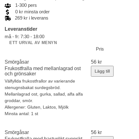
1
-
300
pers
0
kr
minsta order
269 kr i leverans
Leveranstider
må - fr: 7:30 - 18:00
ETT URVAL AV MENYN
Pris
Smörgåsar
56
kr
Frukostfralla med mellanlagrad ost
Lägg till
och grönsaker
Välfyllda frukostfrallor av varierande
stenugnsbakat surdegsbröd.
Mellanlagrad ost, gurka, sallad, alfa alfa
groddar, smör.
Allergener:
Gluten, Laktos, Mjölk
Minsta antal: 1 st
Smörgåsar
56
kr
Frukostfralla med basturökt svenskt