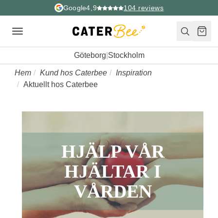
Google
4,9
104
reviews
Toggle
navigation
Göteborg
|
Stockholm
Hem
Kund hos Caterbee
Inspiration
Aktuellt hos Caterbee
HJÄLP VÅR
HJÄLTAR I
VÅRDEN