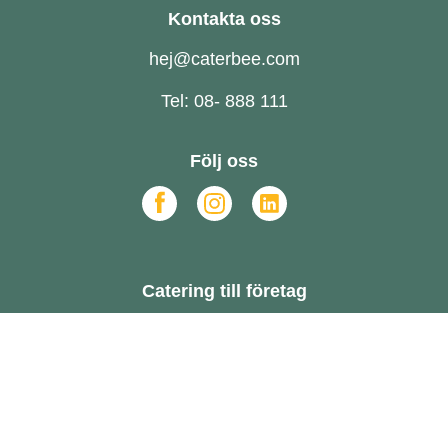
Kontakta oss
hej@caterbee.com
Tel: 08- 888 111
Följ oss
Catering till företag
FAQ
Om oss
Hållbarhet
Hur funkar det?
Offert