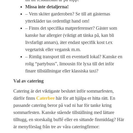
Missa inte detaljerna!
– Vem sköter garderoben? Se till att gästernas
ytterkläder tas ordentligt hand om!
– Finns det specifika matpreferenser? Gäster som
kanske har allergier (viktigt att tänka på, kan bli
livsfarligt annars), äter endast specifik kost t.ex
vegetarisk eller vegansk m.m.
– Rimlig transport till en eventuell lokal? Kanske en
rolig “partybuss”, limousin för lyxa till det inför
finare tillställningar eller klassiska taxi?
Val av catering
Catering är det viktigaste beslutet inför sommarfesten,
därför finns
Caterbee
här för att hjälpa er hitta rätt. En
passande catering beror på vad ni har för tanke kring
sommarfesten. Kanske stående tillställning med lättare
tilltugg, en storskalig buffé eller en sittande finmiddag? Här
är menyförslag från tre av våra cateringfirmor: