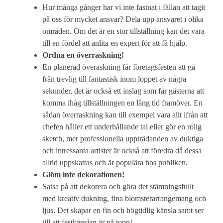
Hur många gånger har vi inte fastnat i fällan att tagit
på oss för mycket ansvar? Dela upp ansvaret i olika
områden. Om det är en stor tillställning kan det vara
till en fördel att anlita en expert för att få hjälp.
Ordna en överraskning!
En planerad överaskning får företagsfesten att gå
från trevlig till fantastisk inom loppet av några
sekunder, det är också ett inslag som får gästerna att
komma ihåg tillställningen en lång tid framöver. En
sådan överraskning kan till exempel vara allt ifrån att
chefen håller ett underhållande tal eller gör en rolig
sketch, mer professionella uppträdanden av duktiga
och intressanta artister är också att föredra då dessa
alltid uppskattas och är populära hos publiken.
Glöm inte dekorationen!
Satsa på att dekorera och göra det stämningsfullt
med kreativ dukning, fina blomsterarrangemang och
ljus. Det skapar en fin och högtidlig känsla samt ser
till att festkänslan är på topp!