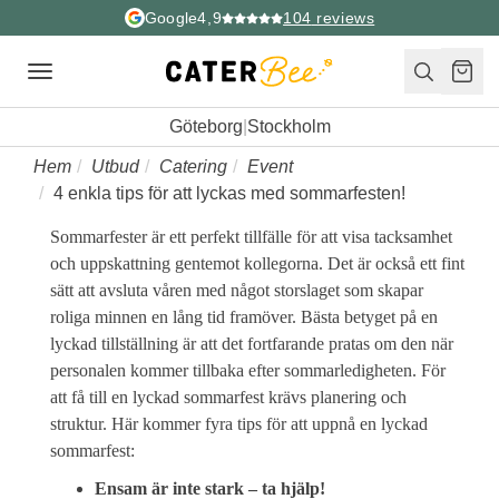
Google
4,9
104
reviews
Toggle
navigation
Göteborg
|
Stockholm
Hem
Utbud
Catering
Event
4 enkla tips för att lyckas med sommarfesten!
Sommarfester är ett perfekt tillfälle för att visa tacksamhet
och uppskattning gentemot kollegorna. Det är också ett fint
sätt att avsluta våren med något storslaget som skapar
roliga minnen en lång tid framöver. Bästa betyget på en
lyckad tillställning är att det fortfarande pratas om den när
personalen kommer tillbaka efter sommarledigheten. För
att få till en lyckad sommarfest krävs planering och
struktur. Här kommer fyra tips för att uppnå en lyckad
sommarfest:
Ensam är inte stark – ta hjälp!