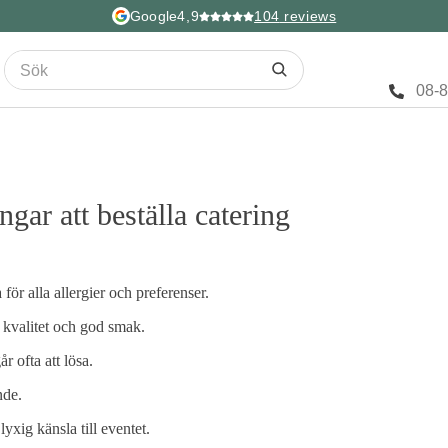
Google
4,9
104
reviews
08-
ngar att beställa catering
 för alla allergier och preferenser.
 kvalitet och god smak.
r ofta att lösa.
nde.
lyxig känsla till eventet.