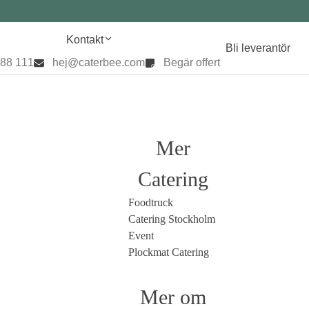
Kontakt
Bli leverantör
888 111
hej@caterbee.com
Begär offert
Mer
Catering
Foodtruck
Catering Stockholm
Event
Plockmat Catering
Mer om