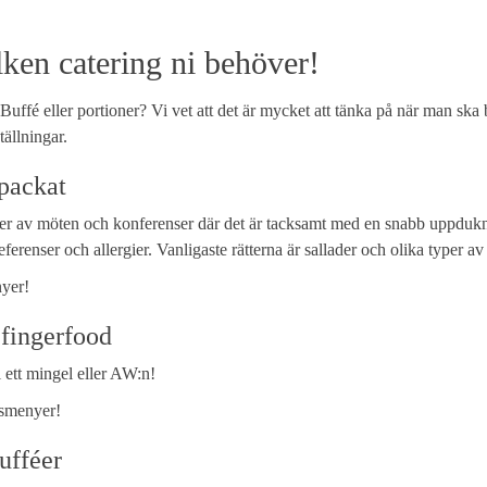
ken catering ni behöver!
 Buffé eller portioner? Vi vet att det är mycket att tänka på när man ska b
tällningar.
rpackat
typer av möten och konferenser där det är tacksamt med en snabb uppduk
eferenser och allergier. Vanligaste rätterna är sallader och olika typer a
yer!
 fingerfood
l ett mingel eller AW:n!
smenyer!
ufféer