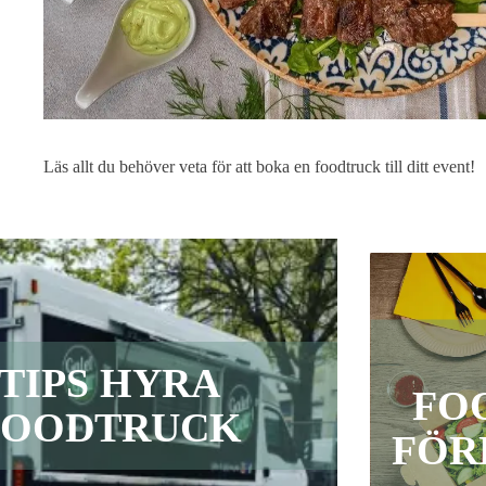
Läs allt du behöver veta för att boka en foodtruck till ditt event!
TIPS HYRA
FO
FOODTRUCK
FÖR