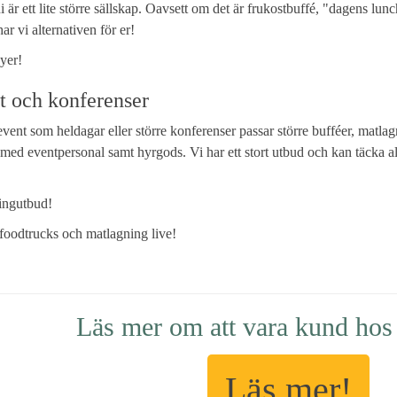
 ni är ett lite större sällskap. Oavsett om det är frukostbuffé, "dagens lu
r vi alternativen för er!
yer!
t och konferenser
event som heldagar eller större konferenser passar större bufféer, matla
ed eventpersonal samt hyrgods. Vi har ett stort utbud och kan täcka allt
ringutbud!
oodtrucks och matlagning live!
Läs mer om att vara kund hos
Läs mer!