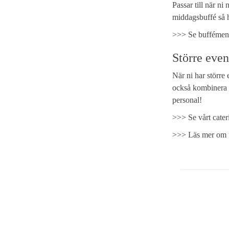
Passar till när ni
middagsbuffé så ha
>>> Se buffémen
Större even
När ni har större 
också kombinera m
personal!
>>> Se vårt cate
>>> Läs mer om f