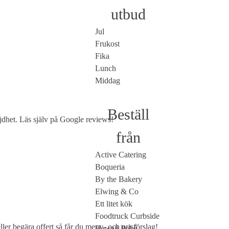
utbud
Jul
Frukost
Fika
Lunch
Middag
Beställ
jdhet. Läs själv på
Google reviews
!
från
Active Catering
Boqueria
By the Bakery
Elwing & Co
Ett litet kök
Foodtruck Curbside
ller
begära offert
så får du meny- och prisförslag!
Hawaii Poké