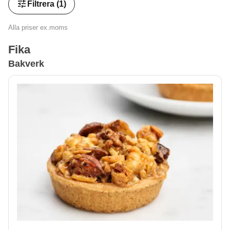
tune
Filtrera
(1)
Alla priser ex.moms
Fika
Bakverk