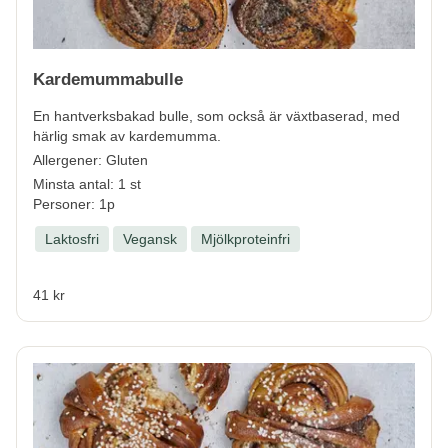
Kardemummabulle
En hantverksbakad bulle, som också är växtbaserad, med
härlig smak av kardemumma.
Allergener:
Gluten
Minsta antal: 1 st
Personer: 1p
Laktosfri
Vegansk
Mjölkproteinfri
41 kr