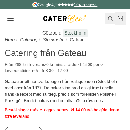
Google
4,9
104
reviews
Toggle
navigation
Göteborg
|
Stockholm
Hem
Catering
Stockholm
Gateau
Catering från Gateau
Från 269 kr i leverans
0 kr minsta order
1-1500 pers
Leveranstider: må - fr 8:30 - 17:00
Gateau är ett hantverksbageri från Saltsjöbaden i Stockholm
med anor från 1937. De bakar sina bröd enligt traditionella
franska recept med surdeg, precis som förebilden Poilâne i
Paris gör. Brödet bakas med de allra bästa råvarorna.
Beställningar måste läggas senast kl 14.00 två helgfria dagar
före leverans.