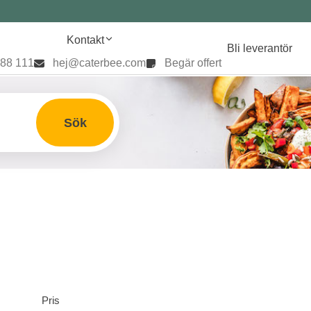
Kontakt
Bli leverantör
888 111
hej@caterbee.com
Begär offert
Sök
Pris