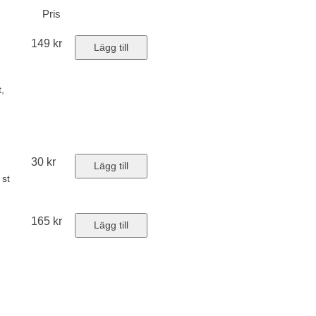
Pris
149
kr
Lägg till
t,
jord
t,
30
kr
Lägg till
 st
t,
165
kr
Lägg till
 och