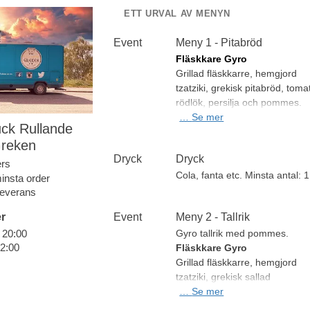
ETT URVAL AV MENYN
Event
Meny 1 - Pitabröd
Fläskkare Gyro
Grillad fläskkarre, hemgjord
tzatziki, grekisk pitabröd, toma
rödlök, persilja och pommes.
Kyckling Gyro
…
Se mer
ck Rullande
Grillad strimlad kyckling, hemg
reken
tzatziki, grekisk pitabröd, toma
Dryck
Dryck
rödlök, persilja och pommes.
ers
Halloumi Gyro
Cola, fanta etc. Minsta antal: 1
insta order
Grillad Halloumi, Hemgjord
 leverans
Tzatziki, grekisk pitabröd, toma
Event
Meny 2 - Tallrik
r
rödlök, persilja och pommes.
Gyro tallrik med pommes.
- 20:00
22:00
*Servering längre än 1 timme
Fläskkare Gyro
tillkommer 1100 kr per timme.
Grillad fläskkarre, hemgjord
Minsta antal: 40 st
tzatziki, grekisk sallad
(Romansallad, tomat, rödlök,
…
Se mer
gurka, oliver, fetaost, oregano