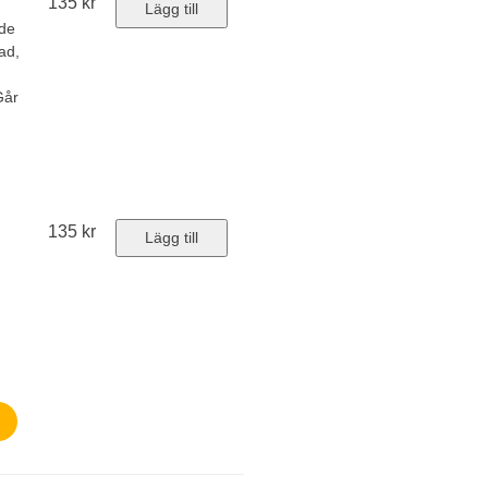
135
kr
Lägg till
ade
ad,
Går
135
kr
Lägg till
,
Går