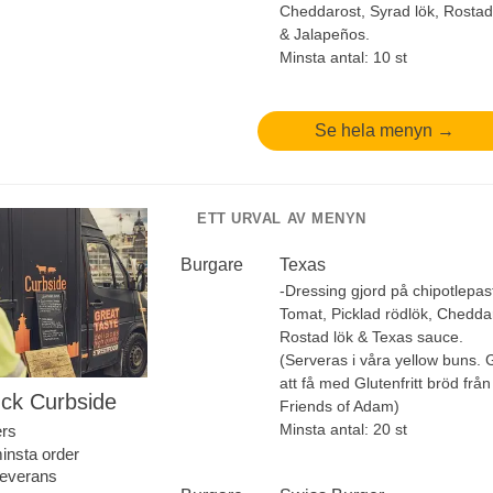
Cheddarost, Syrad lök, Rostad
& Jalapeños.
Minsta antal: 10 st
Se hela menyn →
ETT URVAL AV MENYN
Burgare
Texas
-Dressing gjord på chipotlepas
Tomat, Picklad rödlök, Chedda
Rostad lök & Texas sauce.
(Serveras i våra yellow buns. 
att få med Glutenfritt bröd från
ck Curbside
Friends of Adam)
Minsta antal: 20 st
ers
insta order
 leverans