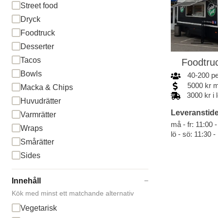
Street food
Dryck
Foodtruck
Desserter
Tacos
Foodtruc
Bowls
40
-
200
p
5000
kr
m
Macka & Chips
3000 kr i
Huvudrätter
Leveranstide
Varmrätter
må - fr: 11:00 
Wraps
lö - sö: 11:30 -
Smårätter
Sides
Innehåll
−
Kök med minst ett matchande alternativ
Vegetarisk