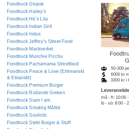
Foodtruck Glupsk
Foodtruck Hailey's
Foodtruck Hk´s Lila
Foodtruck Indian Grill
Foodtruck Indus
Foodtruck Jeffrey’s Street Food
Foodtruck Mackverket
Foodtru
Foodtruck Munchie Picchu
G
Foodtruck Pachamama Streetfood
50
-
300
p
Foodtruck Peace & Love (Eritreanskt
6000
kr
m
& Etiopiskt)
3300 kr i
Foodtruck Premium Burger
Leveranstide
Foodtruck Rullande Greken
må - fr: 10:00 
Foodtruck Siam I am
lö - sö: 8:00 - 
Foodtruck Smaklig Måltid
Foodtruck Soulistic
Foodtruck Stekt Burger & Stuff