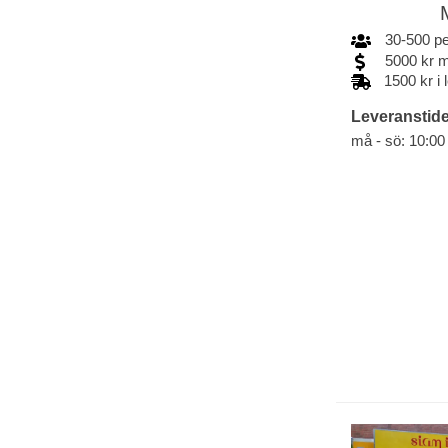
30
-
500
p
5000
kr
m
1500 kr i
Leveranstide
må - sö: 10:00