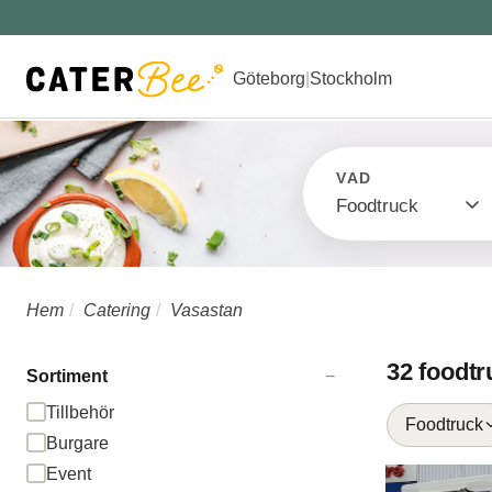
Göteborg
|
Stockholm
VAD
Foodtruck
Hem
Catering
Vasastan
32 foodtr
Sortiment
−
Tillbehör
Foodtruck
Burgare
Event