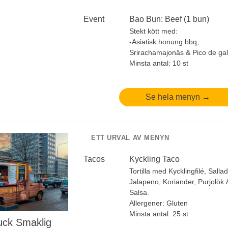
Event
Bao Bun: Beef (1 bun)
Stekt kött med:
-Asiatisk honung bbq,
Srirachamajonäs & Pico de gal
Minsta antal: 10 st
Se hela menyn →
ETT URVAL AV MENYN
Tacos
Kyckling Taco
Tortilla med Kycklingfilé, Sallad
Jalapeno, Koriander, Purjolök 
Salsa.
Allergener:
Gluten
Minsta antal: 25 st
uck Smaklig