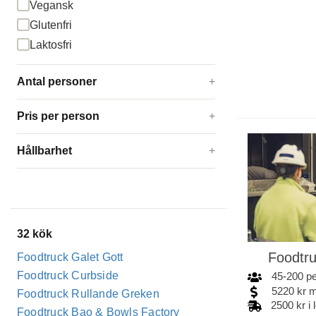
Vegansk
Glutenfri
Laktosfri
Antal personer
+
Pris per person
+
Hållbarhet
+
32
kök
Foodtru
Foodtruck Galet Gott
Foodtruck Curbside
45
-
200
p
5220
kr
m
Foodtruck Rullande Greken
2500 kr i
Foodtruck Bao & Bowls Factory