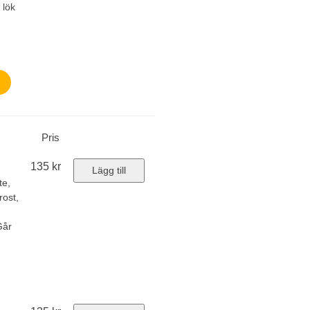
 lök
Pris
135
kr
Lägg till
te,
rost,
Går