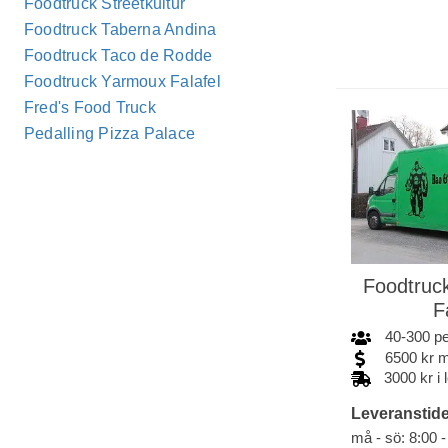
Foodtruck Streetkultur
Foodtruck Taberna Andina
Foodtruck Taco de Rodde
Foodtruck Yarmoux Falafel
Fred's Food Truck
Pedalling Pizza Palace
Foodtruc
F
40
-
300
p
6500
kr
m
3000 kr i
Leveranstide
må - sö: 8:00 -