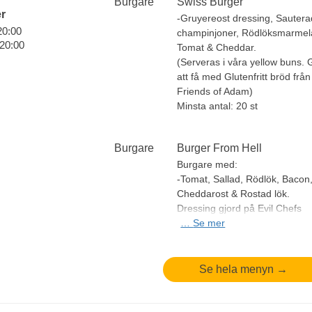
Burgare
Swiss Burger
r
-Gruyereost dressing, Sauter
 20:00
champinjoner, Rödlöksmarmel
 20:00
Tomat & Cheddar.
(Serveras i våra yellow buns. 
att få med Glutenfritt bröd från
Friends of Adam)
Minsta antal: 20 st
Burgare
Burger From Hell
Burgare med:
-Tomat, Sallad, Rödlök, Bacon
Cheddarost & Rostad lök.
Dressing gjord på Evil Chefs
naturella chilisås.
…
Se mer
(Serveras i våra yellow buns. 
att få med Glutenfritt bröd från
Friends of Adam)
Se hela menyn →
OBS! Riktigt stark!
Minsta antal: 20 st