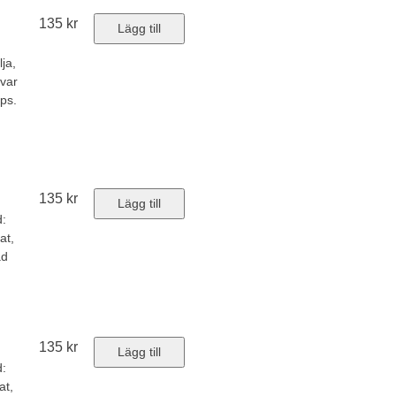
135
kr
Lägg till
ja,
var
ips.
135
kr
Lägg till
d:
at,
ad
135
kr
Lägg till
d:
at,