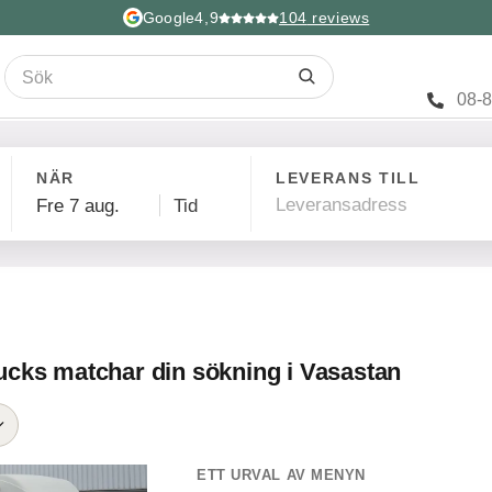
Google
4,9
104
reviews
08-
NÄR
LEVERANS TILL
ucks matchar din sökning i Vasastan
ETT URVAL AV MENYN