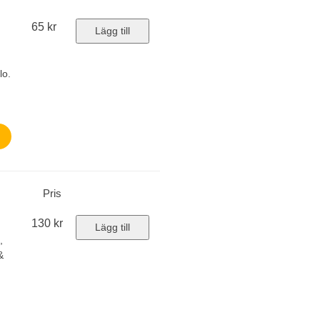
65
kr
Lägg till
lo.
Pris
130
kr
Lägg till
,
&