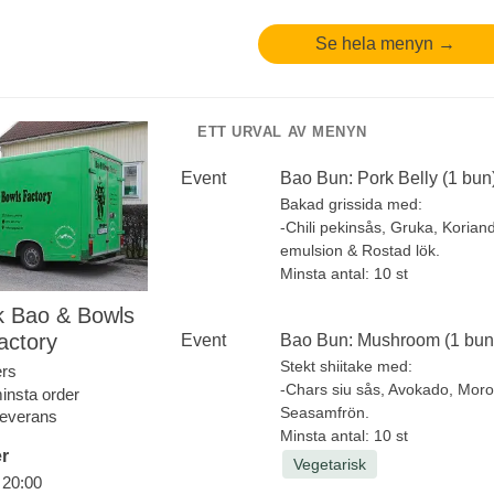
rödvinsvinäger), tomat, rödlök,
persilja och pommes.
Se hela menyn →
Kyckling Gyro
Grillad strimlad kyckling, hemg
tzatziki, grekisk sallad
ETT URVAL AV MENYN
(Romansallad, tomat, rödlök,
gurka, oliver, fetaost, oregano
Event
Bao Bun: Pork Belly (1 bun
rödvinsvinäger), tomat, rödlök,
persilja och pommes.
Bakad grissida med:
Pita Halloumi
-Chili pekinsås, Gruka, Korian
Grillad Halloumi, Hemgjord
emulsion & Rostad lök.
Tzatziki, grekisk sallad
Minsta antal: 10 st
(Romansallad, tomat, rödlök,
k Bao & Bowls
gurka, oliver, fetaost, oregano
actory
Event
Bao Bun: Mushroom (1 bun
rödvinsvinäger ), tomat, rödlök
persilja och pommes.
Stekt shiitake med:
ers
*Servering längre än 1 timme
-Chars siu sås, Avokado, Moro
insta order
tillkommer 1100 kr per timme.
Seasamfrön.
 leverans
Minsta antal: 40 st
Minsta antal: 10 st
r
Vegetarisk
 20:00