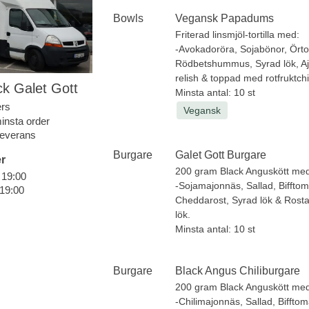
Bowls
Vegansk Papadums
Friterad linsmjöl-tortilla med:
-Avokadoröra, Sojabönor, Örtol
Rödbetshummus, Syrad lök, Aj
relish & toppad med rotfruktch
k Galet Gott
Minsta antal: 10 st
ers
Vegansk
insta order
 leverans
Burgare
Galet Gott Burgare
r
200 gram Black Anguskött me
- 19:00
-Sojamajonnäs, Sallad, Bifftom
 19:00
Cheddarost, Syrad lök & Rost
lök.
Minsta antal: 10 st
Burgare
Black Angus Chiliburgare
200 gram Black Anguskött me
-Chilimajonnäs, Sallad, Bifftom