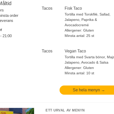
Måltid
Tacos
Fisk Taco
ers
Tortilla med Torskfilé, Sallad,
insta order
Jalapeno, Paprika &
 leverans
Avocadocremé
r
Allergener:
Gluten
Minsta antal: 25 st
 - 21:00
Tacos
Vegan Taco
Tortilla med Svarta bönor, Maj
Jalapeno, Avocado & Salsa
Allergener:
Gluten
Minsta antal: 10 st
Se hela menyn →
ETT URVAL AV MENYN